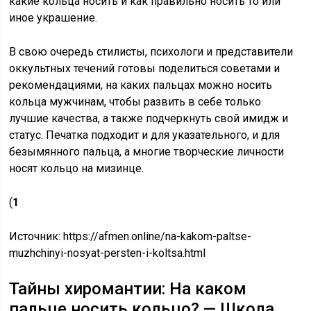
какие кольца носить и как правильно носить то или
иное украшение.
В свою очередь стилисты, психологи и представители
оккультных течений готовы поделиться советами и
рекомендациями, на каких пальцах можно носить
кольца мужчинам, чтобы развить в себе только
лучшие качества, а также подчеркнуть свой имидж и
статус. Печатка подходит и для указательного, и для
безымянного пальца, а многие творческие личности
носят кольцо на мизинце.
(
1
Источник:
https://afmen.online/na-kakom-paltse-
muzhchinyi-nosyat-persten-i-koltsa.html
Тайны хиромантии: На каком
пальце носить кольцо? — Школа