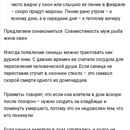
часто видно у окон или слышно их пение в феврале
– скоро придут морозы. Пение рано утром – к
ясному дню, а в середине дня – к теплому вечеру.
Предлагаем ознакомиться Совместимость муж рыба
жена овен
Иногда появление синицы можно трактовать как
дурной знак. С давних времен ее считали сосудом для
переселения человеческой души. Если синица не
переставая стучит в оконное стекло – это символ
скорой смерти одного из домочадцев.
Приметы говорят, что если она влетела в дом вскоре
после похорон – нужно сходить на кладбище и
помянуть умершего, потому что он недоволен тем, что
его покинули.
Если синица залетела в дом, спряталась и долго не