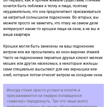
Во-первых, как и прочим живым существам, птичкам
хочется быть поближе к теплу и пище, поэтому
неудивительно, что они предпочитают присаживаться
на нагретый солнышком подоконник. Во-вторых, вы
можете просто не заметить, что птаху на самом деле
интересуют какие-то крошки пищи на окне, а не вы и
ваша квартира.
Крошки могли быть занесены на ваш подоконник
ветром или же просыпались из окон верхних этажей.
Часто на подоконнике пернатые друзья клюют мелких
мошек или других насекомых, а некоторые жильцы
сами специально высыпают для них зернышки или
хлеб, которые потом относит ветром на соседние окна.
Иногда птахи просто устают в полёте и
присаживаются на первую попавшуюся
«лавочку» передохнуть. Так что чаще всего
появление птицы за окном объясняется вполне