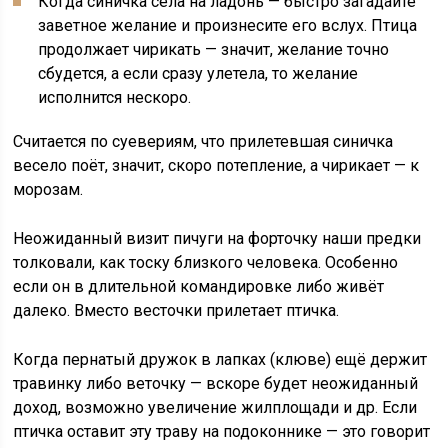
Когда синичка села на ладонь — быстро загадайте
заветное желание и произнесите его вслух. Птица
продолжает чирикать — значит, желание точно
сбудется, а если сразу улетела, то желание
исполнится нескоро.
Считается по суевериям, что прилетевшая синичка
весело поёт, значит, скоро потепление, а чирикает — к
морозам.
Неожиданный визит пичуги на форточку наши предки
толковали, как тоску близкого человека. Особенно
если он в длительной командировке либо живёт
далеко. Вместо весточки прилетает птичка.
Когда пернатый дружок в лапках (клюве) ещё держит
травинку либо веточку — вскоре будет неожиданный
доход, возможно увеличение жилплощади и др. Если
птичка оставит эту траву на подоконнике — это говорит