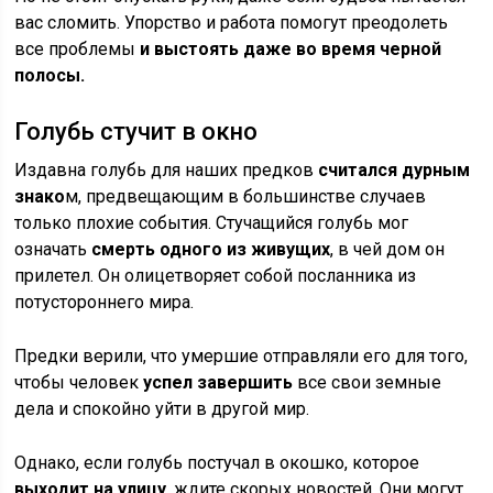
вас сломить. Упорство и работа помогут преодолеть
все проблемы
и выстоять даже во время черной
полосы.
Голубь стучит в окно
Издавна голубь для наших предков
считался дурным
знако
м, предвещающим в большинстве случаев
только плохие события. Стучащийся голубь мог
означать
смерть одного из живущих
, в чей дом он
прилетел. Он олицетворяет собой посланника из
потустороннего мира.
Предки верили, что умершие отправляли его для того,
чтобы человек
успел завершить
все свои земные
дела и спокойно уйти в другой мир.
Однако, если голубь постучал в окошко, которое
выходит на улицу
, ждите скорых новостей. Они могут