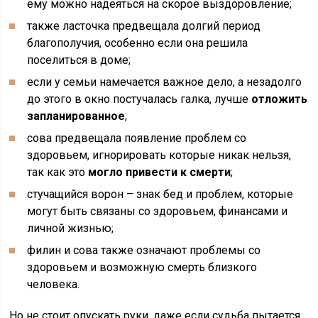
ему можно надеяться на скорое выздоровление;
также ласточка предвещала долгий период
благополучия, особенно если она решила
поселиться в доме;
если у семьи намечается важное дело, а незадолго
до этого в окно постучалась галка, лучше
отложить
запланированное
;
сова предвещала появление проблем со
здоровьем, игнорировать которые никак нельзя,
так как это
могло привести к смерти
;
стучащийся ворон – знак бед и проблем, которые
могут быть связаны со здоровьем, финансами и
личной жизнью;
филин и сова также означают проблемы со
здоровьем и возможную смерть близкого
человека.
Но не стоит опускать руки, даже если судьба пытается