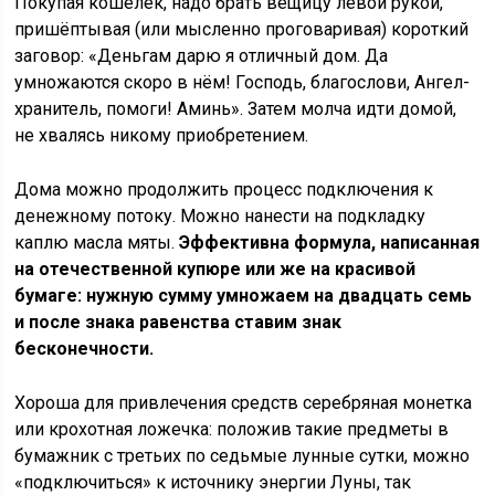
Покупая кошелёк, надо брать вещицу левой рукой,
пришёптывая (или мысленно проговаривая) короткий
заговор: «Деньгам дарю я отличный дом. Да
умножаются скоро в нём! Господь, благослови, Ангел-
хранитель, помоги! Аминь». Затем молча идти домой,
не хвалясь никому приобретением.
Дома можно продолжить процесс подключения к
денежному потоку. Можно нанести на подкладку
каплю масла мяты.
Эффективна формула, написанная
на отечественной купюре или же на красивой
бумаге: нужную сумму умножаем на двадцать семь
и после знака равенства ставим знак
бесконечности.
Хороша для привлечения средств серебряная монетка
или крохотная ложечка: положив такие предметы в
бумажник с третьих по седьмые лунные сутки, можно
«подключиться» к источнику энергии Луны, так