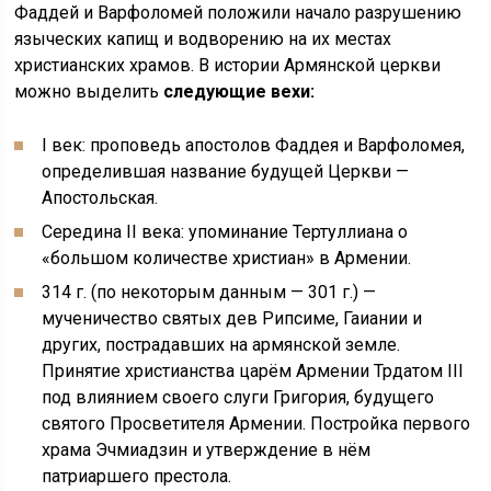
Фаддей и Варфоломей положили начало разрушению
языческих капищ и водворению на их местах
христианских храмов. В истории Армянской церкви
можно выделить
следующие вехи:
I век: проповедь апостолов Фаддея и Варфоломея,
определившая название будущей Церкви —
Апостольская.
Середина II века: упоминание Тертуллиана о
«большом количестве христиан» в Армении.
314 г. (по некоторым данным — 301 г.) —
мученичество святых дев Рипсиме, Гаиании и
других, пострадавших на армянской земле.
Принятие христианства царём Армении Трдатом III
под влиянием своего слуги Григория, будущего
святого Просветителя Армении. Постройка первого
храма Эчмиадзин и утверждение в нём
патриаршего престола.