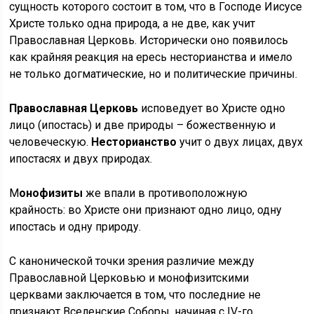
сущность которого состоит в том, что в Господе Иисусе
Христе только одна природа, а не две, как учит
Православная Церковь. Исторически оно появилось
как крайняя реакция на ересь несторианства и имело
не только догматические, но и политические причины.
Православная Церковь
исповедует во Христе одно
лицо (ипостась) и две природы – божественную и
человеческую.
Несторианство
учит о двух лицах, двух
ипостасях и двух природах.
М
онофизиты
же впали в противоположную
крайность: во Христе они признают одно лицо, одну
ипостась и одну природу.
С канонической точки зрения различие между
Православной Церковью и монофизитскими
церквами заключается в том, что последние не
признают Вселенские Соборы, начиная с IV-го