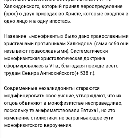
Халкидонского, который принял вероопределение
(орос) о двух природах во Христе, которые сходятся в
одно лицо и в одну ипостась.
Название «монофизиты» было дано православными
христианами противникам Халкидона (сами себя они
называют православными). Систематически
монофизитская христологическая доктрина
сформировалась в VI в., благодаря прежде всего
трудам Севира Антиохийского(+ 538 г.).
Современные нехалкидониты стараются
модифицировать свое учение, утверждают, что их
отцов обвиняют в монофизитстве несправедливо,
поскольку те анафематствовали Евтиха1, но это
изменение стилистики, не затрагивающее сути
монофизитского вероучения.