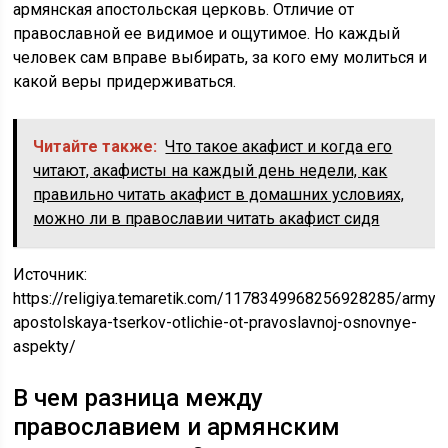
армянская апостольская церковь. Отличие от
православной ее видимое и ощутимое. Но каждый
человек сам вправе выбирать, за кого ему молиться и
какой веры придерживаться.
Читайте также:
Что такое акафист и когда его
читают, акафисты на каждый день недели, как
правильно читать акафист в домашних условиях,
можно ли в православии читать акафист сидя
Источник:
https://religiya.temaretik.com/1178349968256928285/armya
apostolskaya-tserkov-otlichie-ot-pravoslavnoj-osnovnye-
aspekty/
В чем разница между
православием и армянским