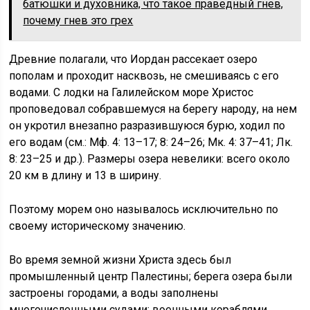
батюшки и духовника, что такое праведный гнев,
почему гнев это грех
Древние полагали, что Иордан рассекает озеро
пополам и проходит насквозь, не смешиваясь с его
водами. С лодки на Галилейском море Христос
проповедовал собравшемуся на берегу народу, на нем
он укротил внезапно разразившуюся бурю, ходил по
его водам (см.: Мф. 4: 13–17; 8: 24–26; Мк. 4: 37–41; Лк.
8: 23–25 и др.). Размеры озера невелики: всего около
20 км в длину и 13 в ширину.
Поэтому морем оно называлось исключительно по
своему историческому значению.
Во время земной жизни Христа здесь был
промышленный центр Палестины; берега озера были
застроены городами, а воды заполнены
многочисленными судами: военными кораблями