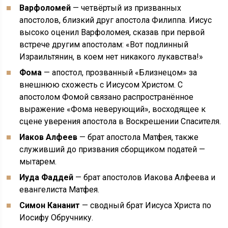
Варфоломей
— четвёртый из призванных
апостолов, близкий друг апостола Филиппа. Иисус
высоко оценил Варфоломея, сказав при первой
встрече другим апостолам: «Вот подлинный
Израильтянин, в коем нет никакого лукавства!»
Фома
— апостол, прозванный «Близнецом» за
внешнюю схожесть с Иисусом Христом. С
апостолом Фомой связано распространённое
выражение «Фома неверующий», восходящее к
сцене уверения апостола в Воскрешении Спасителя.
Иаков Алфеев
— брат апостола Матфея, также
служивший до призвания сборщиком податей —
мытарем.
Иуда Фаддей
— брат апостолов Иакова Алфеева и
евангелиста Матфея.
Симон Кананит
— сводный брат Иисуса Христа по
Иосифу Обручнику.