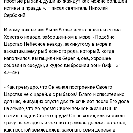
простые рыбаки, души их жаждут как можно большей
истины и правды», – писал святитель Николай
Сербский.
И кому, как не им, были более всего понятны слова
Христа о неводе, заброшенном в море: «Подобно
Царство Небесное неводу, закинутому в море и
захватившему рыб всякого рода, который, когда
наполнился, вытащили на берег и, сев, хорошее
собрали в сосуды, а худое выбросили вон» (Мф. 13:
47–48).
«Как премудро, что Он начал построение Своего
Царства не с царей, а с рыбаков! Благо и спасительно
для нас, живущих спустя две тысячи лет после Его дела
на земле, что во время Своей земной жизни Он не
пожал плодов Своего труда! Он не хотел, как великан,
сразу пересадить в землю огромное дерево, но хотел,
как простой земледелец, закопать семя дерева в