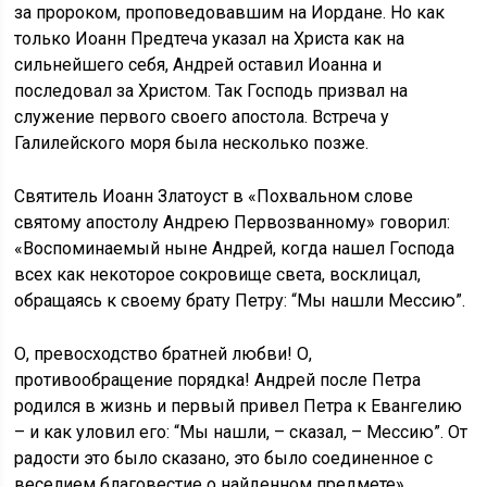
за пророком, проповедовавшим на Иордане. Но как
только Иоанн Предтеча указал на Христа как на
сильнейшего себя, Андрей оставил Иоанна и
последовал за Христом. Так Господь призвал на
служение первого своего апостола. Встреча у
Галилейского моря была несколько позже.
Святитель Иоанн Златоуст в «Похвальном слове
святому апостолу Андрею Первозванному» говорил:
«Воспоминаемый ныне Андрей, когда нашел Господа
всех как некоторое сокровище света, восклицал,
обращаясь к своему брату Петру: “Мы нашли Мессию”.
О, превосходство братней любви! О,
противообращение порядка! Андрей после Петра
родился в жизнь и первый привел Петра к Евангелию
– и как уловил его: “Мы нашли, – сказал, – Мессию”. От
радости это было сказано, это было соединенное с
веселием благовестие о найденном предмете».