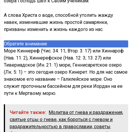
озера Господь шел к Своим ученикам.
А слова Христа о воде, способной утолить жажду
навек, изменившие жизнь простой самарянки,
призваны изменить и жизнь каждого из нас.
Обратите внимание
Море Киннереф (Чис. 34: 11; Втор. 3: 17) или Хиннароф
(Нав. 11: 2), Хиннерефское (Нав. 12: 3; 13: 27) или
Тивериадское (Ин. 21: 1) море, Геннисаретское озеро
(Лк. 5: 1) – это сегодня озеро Кинерет. Но для нас самое
знакомое его название – Галилейское море. Оно
служит проточным бассейном для реки Иордан на ее
пути к Мертвому морю.
Читайте также:
Молитва от гнева и раздражения,
святые отцы о гневе, как бороться с гневом и
раздражительностью в православии, советы