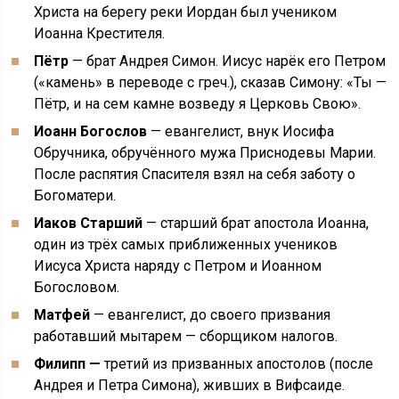
Христа на берегу реки Иордан был учеником
Иоанна Крестителя.
Пётр
— брат Андрея Симон. Иисус нарёк его Петром
(«камень» в переводе с греч.), сказав Симону: «Ты —
Пётр, и на сем камне возведу я Церковь Свою».
Иоанн Богослов
— евангелист, внук Иосифа
Обручника, обручённого мужа Приснодевы Марии.
После распятия Спасителя взял на себя заботу о
Богоматери.
Иаков Старший
— старший брат апостола Иоанна,
один из трёх самых приближенных учеников
Иисуса Христа наряду с Петром и Иоанном
Богословом.
Матфей
— евангелист, до своего призвания
работавший мытарем — сборщиком налогов.
Филипп —
третий из призванных апостолов (после
Андрея и Петра Симона), живших в Вифсаиде.