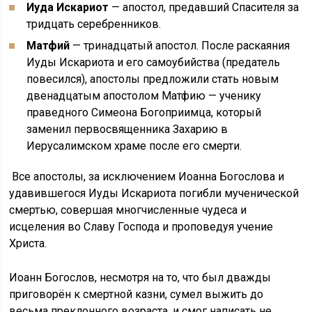
Иуда Искариот
— апостол, предавший Спасителя за
тридцать серебренников.
Матфий
— тринадцатый апостол. После раскаяния
Иуды Искариота и его самоубийства (предатель
повесился), апостолы предложили стать новым
двенадцатым апостолом Матфию — ученику
праведного Симеона Богоприимца, который
заменил первосвященника Захарию в
Иерусалимском храме после его смерти.
Все апостолы, за исключением Иоанна Богослова и
удавившегося Иуды Искариота погибли мученической
смертью, совершая многчисленные чудеса и
исцеления во Славу Господа и проповедуя учение
Христа.
Иоанн Богослов, несмотря на то, что был дважды
приговорён к смертной казни, сумел выжить до
весьма преклонного возраста, и смог написать не