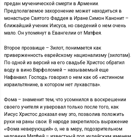
предан мученической смерти в Армении.
Предполагаемое захоронение может находиться в
монастыре Святого Фаддея в Иране.Симон Канонит –
ближайший ученик Иисуса, но сведений о нем очень
мало. Он упомянут в Евангелии от Матфея.
Второе прозвище – Зилот, понимается как
приверженность еврейскому национализму (зилотам).
По одной из версий на его свадьбе Христос обратил
воду в вино.Варфоломей – называемый еще
Нафанаил. Господь говорил о нем как об «истинном
израильтянине, в котором нет лукавства».
Фома – знаменит тем, что усомнился в воскрешении
своего учителя и уверовал только после того, как
Иисус Христос доказал ему это, позволив положить
руки на раны свои. В народе закрепилось выражение
«Фома неверующий» о, не в меру, подозрительном
человеке.Матфей – известный под иудейским именем