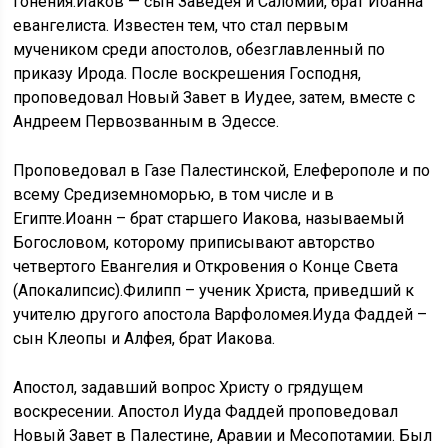
гонения.Иаков — сын Заведея и Саломии, брат Иоанна
евангелиста. Известен тем, что стал первым
мучеником среди апостолов, обезглавленный по
приказу Ирода. После воскрешения Господня,
проповедовал Новый Завет в Иудее, затем, вместе с
Андреем Первозванным в Эдессе.
Проповедовал в Газе Палестинской, Елеферополе и по
всему Средиземноморью, в том числе и в
Египте.Иоанн – брат старшего Иакова, называемый
Богословом, которому приписывают авторство
четвертого Евангелия и Откровения о Конце Света
(Апокалипсис).Филипп – ученик Христа, приведший к
учителю другого апостола Варфоломея.Иуда Фаддей –
сын Клеопы и Алфея, брат Иакова.
Апостол, задавший вопрос Христу о грядущем
воскресении. Апостол Иуда Фаддей проповедовал
Новый Завет в Палестине, Аравии и Месопотамии. Был