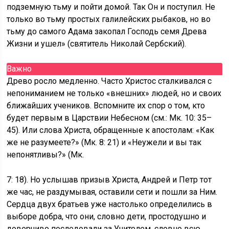
подземную тьму и пойти домой. Так Он и поступил. Не
только во тьму простых галилейских рыбаков, но во
тьму до самого Адама закопал Господь семя Древа
Жизни и ушел» (святитель Николай Сербский).
Важно
Древо росло медленно. Часто Христос сталкивался с
непониманием не только «внешних» людей, но и своих
ближайших учеников. Вспомните их спор о том, кто
будет первым в Царствии Небесном (см.: Мк. 10: 35–
45). Или слова Христа, обращенные к апостолам: «Как
же не разумеете?» (Мк. 8: 21) и «Неужели и вы так
непонятливы?» (Мк.
7: 18). Но услышав призыв Христа, Андрей и Петр тот
же час, не раздумывая, оставили сети и пошли за Ним.
Сердца двух братьев уже настолько определились в
выборе добра, что они, словно дети, простодушно и
доверчиво последовали за Учителем, словно всю