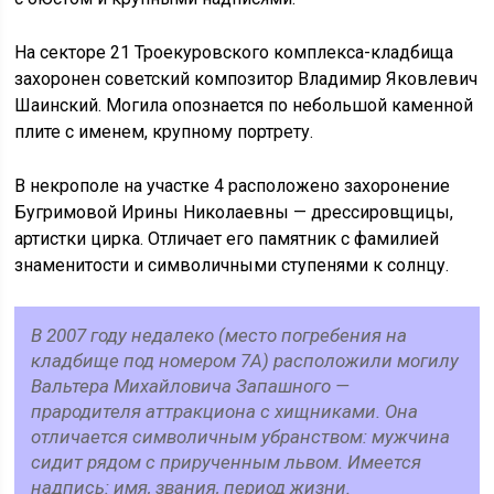
На секторе 21 Троекуровского комплекса-кладбища
захоронен советский композитор Владимир Яковлевич
Шаинский. Могила опознается по небольшой каменной
плите с именем, крупному портрету.
В некрополе на участке 4 расположено захоронение
Бугримовой Ирины Николаевны — дрессировщицы,
артистки цирка. Отличает его памятник с фамилией
знаменитости и символичными ступенями к солнцу.
В 2007 году недалеко (место погребения на
кладбище под номером 7А) расположили могилу
Вальтера Михайловича Запашного —
прародителя аттракциона с хищниками. Она
отличается символичным убранством: мужчина
сидит рядом с прирученным львом. Имеется
надпись: имя, звания, период жизни.